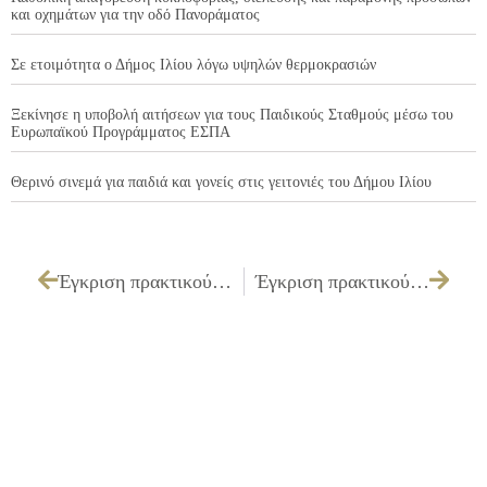
και οχημάτων για την οδό Πανοράματος
Σε ετοιμότητα ο Δήμος Ιλίου λόγω υψηλών θερμοκρασιών
Ξεκίνησε η υποβολή αιτήσεων για τους Παιδικούς Σταθμούς μέσω του
Ευρωπαϊκού Προγράμματος ΕΣΠΑ
Θερινό σινεμά για παιδιά και γονείς στις γειτονιές του Δήμου Ιλίου
Έγκριση πρακτικού δημοπρασίας της επιτροπής διενέργειας του διαγωνισμού για την «Προμήθεια και τοποθέτηση συνθετικού χλοοτάπητα για το βοηθητικό γήπεδο ποδοσφαίρου στο Δημοτικό Στάδιο Ιλίου»
Έγκριση πρακτικού δημοπρασίας της επιτροπής διενέργειας του διαγωνισμού για την «Προμήθεια υλικών αυτόματου ποτίσματος»