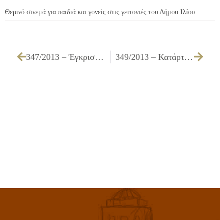
Θερινό σινεμά για παιδιά και γονείς στις γειτονιές του Δήμου Ιλίου
347/2013 – Έγκριση πίστωσης ποσού 918,94 € υπέρ της ΕΥΔΑΠ για δαπάνες αποχέτευσης
349/2013 – Κατάρτιση όρων δημοπρασίας μίσθωσης οικήματος για τη στέγαση του Ζ’ ΚΑΠΗ του Δήμου Ιλίου