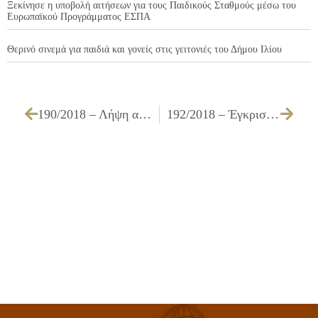
Ξεκίνησε η υποβολή αιτήσεων για τους Παιδικούς Σταθμούς μέσω του
Ευρωπαϊκού Προγράμματος ΕΣΠΑ
Θερινό σινεμά για παιδιά και γονείς στις γειτονιές του Δήμου Ιλίου
190/2018 – Λήψη απόφασης για την ανάκληση της ΑΑΥ 121/2018 ποσού 5.704,64€, έγκριση πίστωσης, τεχνικών προδιαγραφών, καθορισμός όρων διακήρυξης και καθορισμό τρόπου εκτέλεσης για την «Προμήθεια ειδών για εκδηλώσεις των υπηρεσιών του Δήμου Ιλίου»
192/2018 – Έγκριση πρακτικού αξιολόγησης δικαιολογητικών κατακύρωσης της επιτροπής διενέργειας που αφορά τον συνοπτικό διαγωνισμό για την «Μίσθωση μηχανημάτων για διαμορφώσεις χώρων»