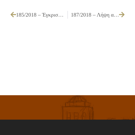
185/2018 – Έγκριση πρακτικού δικαιολογητικών κατακύρωσης της επιτροπής διενέργειας και κατακύρωση του διαγωνισμού για την «Προμήθεια έτοιμου φαγητού για τη σίτιση απόρων κατοίκων και μικρογεύματος (δεκατιανού) για μαθητές απόρων οικογενειών του Δήμου Ιλίου, έτους 2018» (Ομάδα 1η)»
187/2018 – Λήψη απόφασης για την έγκριση ή μη του Πρακτικού ΙΙΙ «Ελέγχου Δικαιολογητικών» και την κατακύρωση ή μη της δημόσιας σύμβασης του έργου: «ΕΚΤΑΚΤΕΣ ΠΑΡΕΜΒΑΣΕΙΣ ΣΕ ΚΡΙΣΙΜΑ ΣΗΜΕΙΑ ΓΙΑ ΤΗΝ ΑΝΤΙΠΛΗΜΜΥΡΙΚΗ ΠΡΟΣΤΑΣΙΑ ΤΟΥ ΔΗΜΟΥ»