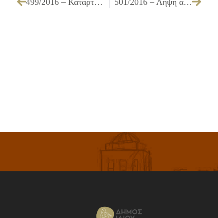
499/2016 – Κατάρτιση όρων διακήρυξης δημοπρασίας μίσθωσης οικήματος προς χρήση του για τη στέγαση των επιμορφωτικών τμημάτων παραδοσιακών χορών του Δήμου Ιλίου
501/2016 – Λήψη απόφασης για την έγκριση πίστωσης και όρων διακήρυξης για τη δημοπράτηση κατασκευής του έργου «ΒΕΛΤΙΩΣΗ –ΣΥΝΤΗΡΗΣΗ- ΑΘΛΗΤΙΚΩΝ ΕΓΚΑΤΑΣΤΑΣΕΩΝ ΤΟΥ ΔΗΜΟΥ ΕΡΓ. Ζ2/16»