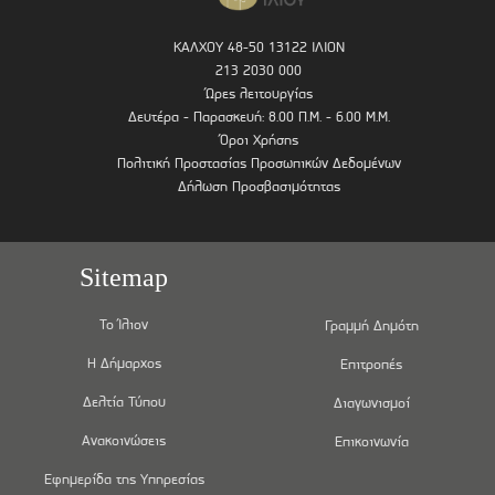
ΚΑΛΧΟΥ 48-50 13122 ΙΛΙΟΝ
213 2030 000
Ώρες λειτουργίας
Δευτέρα - Παρασκευή: 8.00 Π.Μ. - 6.00 Μ.Μ.
Όροι Χρήσης
Πολιτική Προστασίας Προσωπικών Δεδομένων
Δήλωση Προσβασιμότητας
Sitemap
Το Ίλιον
Γραμμή Δημότη
Η Δήμαρχος
Επιτροπές
Δελτία Τύπου
Διαγωνισμοί
Ανακοινώσεις
Επικοινωνία
Εφημερίδα της Υπηρεσίας