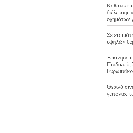
Καθολική 
διέλευσης 
οχημάτων 
Σε ετοιμότ
υψηλών θε
Ξεκίνησε η
Παιδικούς
Ευρωπαϊκ
Θερινό σινε
γειτονιές τ