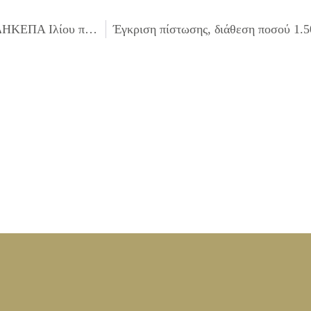
Συμπλήρωση της υπ΄αριθμ. 43/2013 απόφασης Δ.Σ. του ΔΗΚΕΠΑ Ιλίου που αφορά τη «λήψη απόφασης για σύσταση παγίας προκαταβολής οικονομικού έτους 2013 και ορισμός υπολόγου»