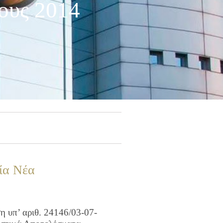
ους 2014
ία Νέα
 υπ’ αριθ. 24146/03-07-