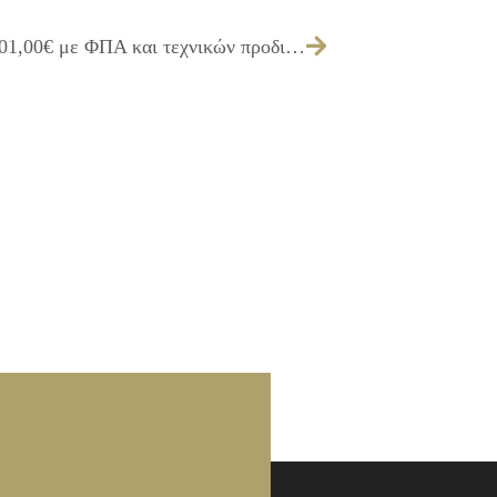
Έγκριση πίστωσης, διάθεση ποσού 1.501,00€ με ΦΠΑ και τεχνικών προδιαγραφών, για την προμήθεια μελανιών και τόνερ εκτυπωτών για τις ανάγκες των υπηρεσιών του ΔΗ.ΚΕ.Π.Α. Ιλίου