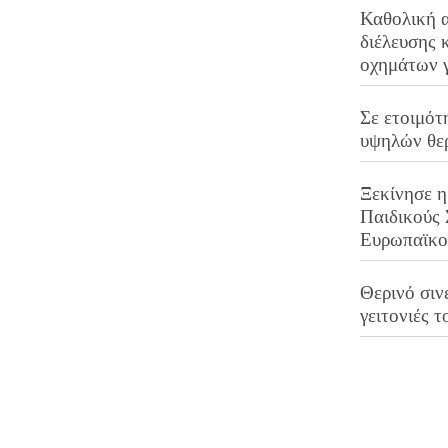
Καθολική 
διέλευσης 
οχημάτων 
Σε ετοιμότ
υψηλών θε
Ξεκίνησε η
Παιδικούς
Ευρωπαϊκ
Θερινό σινε
γειτονιές τ