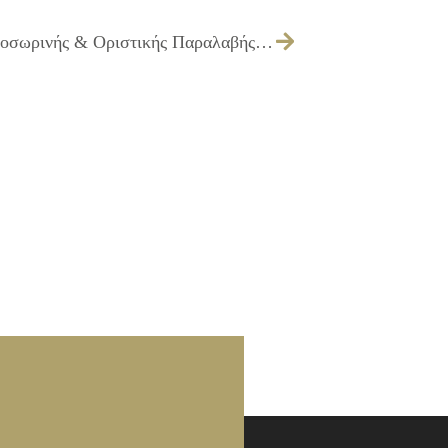
392/2012 – Έγκριση Πρωτοκόλλου Προσωρινής & Οριστικής Παραλαβής του έργου ΣΥΝΤΗΡΗΣΕΙΣ ΥΠΑΡΧΟΥΣΩΝ ΠΛΑΤΕΙΩΝ ΚΟΙΝΟΧΡΗΣΤΩΝ ΧΩΡΩΝ ΕΡΓ. Ε10/09