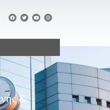
ινής &