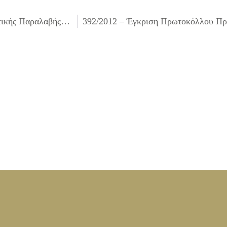
390/2012 – Έγκριση Πρωτοκόλλου Προσωρινής & Οριστικής Παραλαβής του έργου ΣΥΝΤΗΡΗΣΗ – ΑΝΑΚΑΤΑΣΚΕΥΗ ΠΕΖΟΔΡΟΜΙΩΝ ΓΙΑ ΤΗ ΒΕΛΤΙΩΣΗ ΠΡΟΣΒΑΣΙΜΟΤΗΤΑΣ ΤΟΥΣ