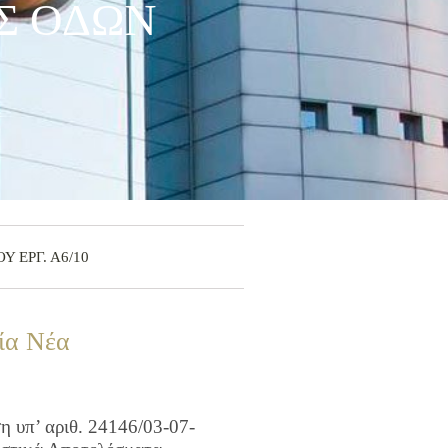
ΙΣ ΟΔΩΝ
Υ ΕΡΓ. Α6/10
ία Νέα
 υπ’ αριθ. 24146/03-07-