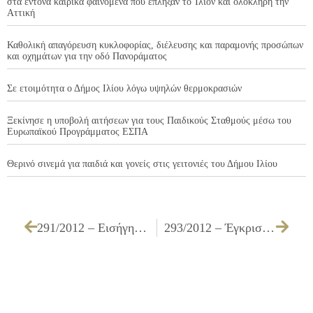
στα έντονα καιρικά φαινόμενα που έπληξαν το Ίλιον και ολόκληρη την
Αττική
Καθολική απαγόρευση κυκλοφορίας, διέλευσης και παραμονής προσώπων
και οχημάτων για την οδό Πανοράματος
Σε ετοιμότητα ο Δήμος Ιλίου λόγω υψηλών θερμοκρασιών
Ξεκίνησε η υποβολή αιτήσεων για τους Παιδικούς Σταθμούς μέσω του
Ευρωπαϊκού Προγράμματος ΕΣΠΑ
Θερινό σινεμά για παιδιά και γονείς στις γειτονιές του Δήμου Ιλίου
291/2012 – Εισήγηση για έγκριση πρακτικού δημοπρασίας που αφορά σε μίσθωση οικήματος κατάλληλου για τη στέγαση Υπηρεσιών του Δήμου Ιλίου
293/2012 – Έγκριση τεχνικών προδιαγραφών και καθορισμός τρόπου εκτέλεσης και όρων διακήρυξης για την «Προμήθεια 200 κάδων απορριμμάτων»