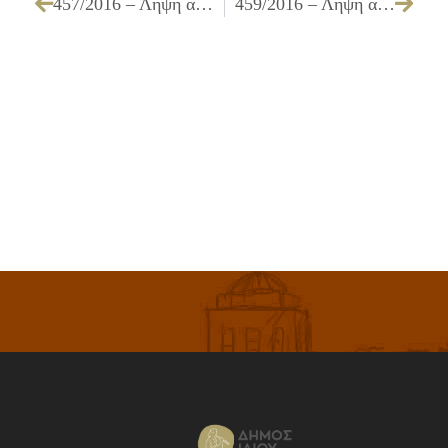
457/2016 – Λήψη απόφασης για την ένταξη δαπανών στην κατανομή των πιστώσεων της ΣΑΤΑ
459/2016 – Λήψη απόφασης για την έγκριση του 3ου Ανακεφαλαιωτικού Πίνακα του έργου ΈΚΤΑΚΤΕΣ ΠΑΡΕΜΒΑΣΕΙΣ ΣΥΝΤΗΡΗΣΗΣ ΣΧΟΛΙΚΩΝ ΚΤΙΡΙΩΝ ΕΡΓ. Δ1/15