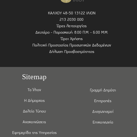
ΚΑΛΧΟΥ 48-50 13122 ΙΛΙΟΝ
213 2030 000
Ώρες λειτουργίας
Δευτέρα - Παρασκευή: 8.00 Π.Μ. - 6.00 Μ.Μ.
Όροι Χρήσης
Πολιτική Προστασίας Προσωπικών Δεδομένων
Δήλωση Προσβασιμότητας
Sitemap
Το Ίλιον
Γραμμή Δημότη
Η Δήμαρχος
Επιτροπές
Δελτία Τύπου
Διαγωνισμοί
Ανακοινώσεις
Επικοινωνία
Εφημερίδα της Υπηρεσίας