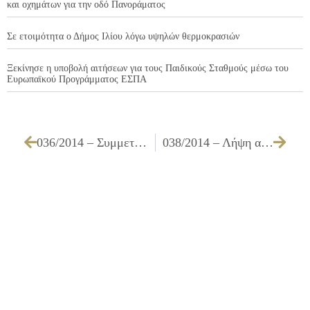
και οχημάτων για την οδό Πανοράματος
Σε ετοιμότητα ο Δήμος Ιλίου λόγω υψηλών θερμοκρασιών
Ξεκίνησε η υποβολή αιτήσεων για τους Παιδικούς Σταθμούς μέσω του
Ευρωπαϊκού Προγράμματος ΕΣΠΑ
036/2014 – Συμμετοχή του Δήμου μας στην ανοιχτή πρόσκληση υπ’ αριθμ. 59/24-12-2013 για υποβολή προτάσεων στο πλαίσιο του Επιχειρησιακού Προγράμματος «Ψηφιακή Σύγκλιση» στον Άξονα Προτεραιότητας 2: «ΤΠΕ και Βελτίωση της Ποιότητας Ζωής και Ειδικό Στόχο 2.1: «Βελτίωση της καθημερινής ζωής μέσω ΤΠΕ – Ισότιμη συμμετοχή των πολιτών στην Ψηφιακή Ελλάδα» της «ΕΦΔ Ε.Ε.Τ.Α.Α.», έγκριση της υποβολής Τ.Δ.Π.Π. στο πλαίσιο της ανωτέρω πρόσκλησης με τίτλο Πράξης: “ΤΗΛΕΜΑΤΙΚΗ ΔΙΑΧΕΙΡΙΣΗ ΑΠΟΡΡΙΜΜΑΤΟΦΟΡΩΝ ΔΗΜΟΥ ΙΛΙΟΥ
038/2014 – Λήψη απόφασης για τη χορήγηση 2ης παράτασης προθεσμίας εκτέλεσης του έργου με τίτλο ΕΡΓΑΣΙΕΣ ΣΥΝΤΗΡΗΣΗΣ ΚΑΙ ΕΠΙΣΚΕΥΗΣ ΜΟΝΙΜΩΝ ΕΓΚΑΤΑΣΤΑΣΕΩΝ ΤΩΝ ΚΤΙΡΙΑΚΩΝ ΜΟΝΑΔΩΝ ΤΩΝ ΒΡΕΦΟΝΗΠΙΑΚΩΝ ΣΤΑΘΜΩΝ