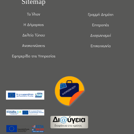
Sitemap
Το Ίλιον
Γραμμή Δημότη
Η Δήμαρχος
Επιτροπές
Δελτία Τύπου
Διαγωνισμοί
Ανακοινώσεις
Επικοινωνία
Εφημερίδα της Υπηρεσίας