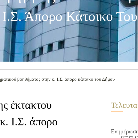
 Ι.Σ. Άπορο Κάτοικο Το
ματικού βοηθήματος στην κ. Ι.Σ. άπορο κάτοικο του Δήμου
ης έκτακτου
Τελευτα
. Ι.Σ. άπορο
Ενημέρωση 