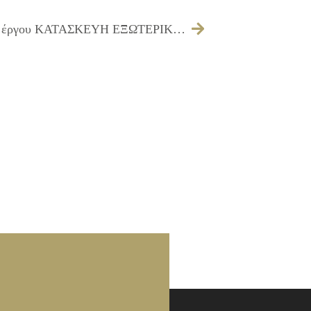
094/2014 – Έγκριση του 1ου ΑΠΕ του έργου ΚΑΤΑΣΚΕΥΗ ΕΞΩΤΕΡΙΚΩΝ ΔΙΑΚΛΑΔΩΣΕΩΝ ΑΚΙΝΗΤΩΝ ΕΡΓ. Β1/11