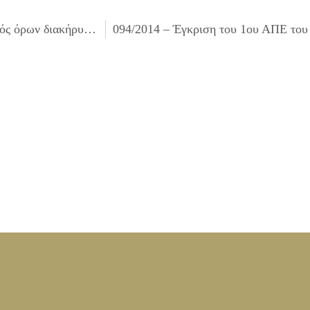
093/2014 – Έγκριση διενέργειας, πίστωσης και καθορισμός όρων διακήρυξης και τρόπου εκτέλεσης για την «Προμήθεια ειδών για εκδηλώσεις των Υπηρεσιών του Δήμου»