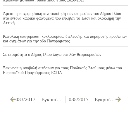
σχολικών μονάδων, διδακτικού έτους 2026-2027
Άμεση η επιχειρησιακή κινητοποίηση των υπηρεσιών του Δήμου Ιλίου
στα έντονα καιρικά φαινόμενα που έπληξαν το Ίλιον και ολόκληρη την
Αττική
Καθολική απαγόρευση κυκλοφορίας, διέλευσης και παραμονής προσώπων
και οχημάτων για την οδό Πανοράματος
Σε ετοιμότητα ο Δήμος Ιλίου λόγω υψηλών θερμοκρασιών
Ξεκίνησε η υποβολή αιτήσεων για τους Παιδικούς Σταθμούς μέσω του
Ευρωπαϊκού Προγράμματος ΕΣΠΑ
033/2017 – Έγκριση έκθεσης εσόδων – εξόδων Δ’ τριμήνου του έτους 2016
035/2017 – Έγκριση πίστωσης για την «Προμήθεια αποκριάτικων στολών»