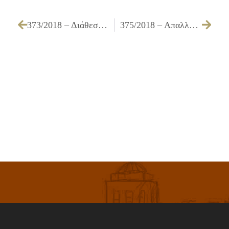
373/2018 – Διάθεση εξοπλισμού σε Νηπιαγωγεία του Δήμου Ιλίου
375/2018 – Απαλλαγή υπολόγου του υπ΄αριθμ. 2012/2018 χρηματικού εντάλματος προπληρωμής