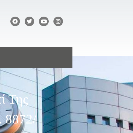
ί Της
 8872/