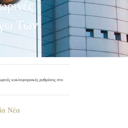
ωρινές
όγω Των
ινές κυκλοφοριακές ρυθμίσεις στο
ία Νέα