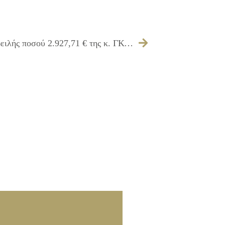
282/2012 – Εξέταση διακανονισμού οφειλής ποσού 2.927,71 € της κ. ΓΚΟΤΣΗ ΕΥΓΕΝΙΑΣ του ΔΙΟΝΥΣΙΟΥ ως κληρονόμος της θανούσης ΓΚΟΤΣΗ ΛΑΜΠΡΙΝΗΣ βάσει της 407/2007 Απόφασης του Δημοτικού Συμβουλίου, ύστερα από την υπ’ αριθμ. 46582/19-09-2012