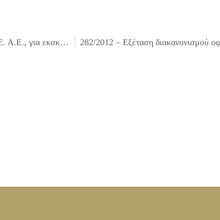
280/2012 – Λήψη απόφασης για επιβολή προστίμου Ο.Τ.Ε. Α.Ε., για εκσκαφές από οργανισμούς κοινής ωφελείας, σύμφωνα με το άρθρο 26 του Κανονισμού Προστασίας του Περιβάλλοντος