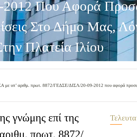
-2012 Που Αφορά Προσ
ίσεις Στο Δήμο Μας, Λ
την Πλατεία Ιλίου
 με υπ’ αριθμ. πρωτ. 8872/ΓΕΔΣΕ/ΔΙΣΛ/20-09-2012 που αφορά προσωρ
ς γνώμης επί της
Τελευτα
ριθμ. πρωτ. 8872/