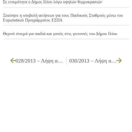
Σε ετοιμότητα ο Δήμος Ιλίου λόγω υψηλών θερμοκρασιών
Ξεκίνησε η υποβολή αιτήσεων για τους Παιδικούς Σταθμούς μέσω του
Ευρωπαϊκού Προγράμματος ΕΣΠΑ
Θερινό σινεμά για παιδιά και γονείς στις γειτονιές του Δήμου Ιλίου
028/2013 – Λήψη απόφασης για αντικατάσταση άδειας ίδρυσης και λειτουργίας καταστημάτων υγειονομικού ενδιαφέροντος
030/2013 – Λήψη απόφασης για απαγόρευση διέλευσης φορτηγών άνω των 5t επί της οδού Βελισσαρίου