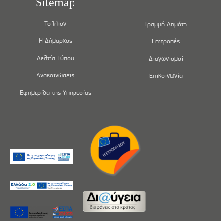
Sitemap
Το Ίλιον
Γραμμή Δημότη
Η Δήμαρχος
Επιτροπές
Δελτία Τύπου
Διαγωνισμοί
Ανακοινώσεις
Επικοινωνία
Εφημερίδα της Υπηρεσίας