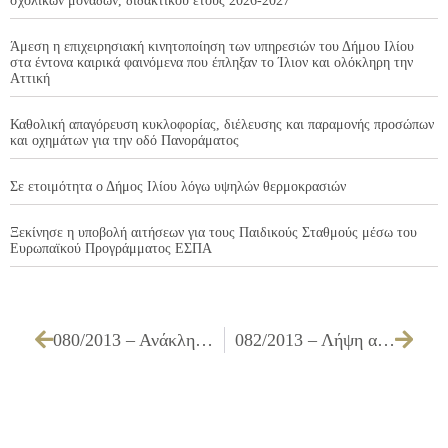
σχολικών μονάδων, διδακτικού έτους 2026-2027
Άμεση η επιχειρησιακή κινητοποίηση των υπηρεσιών του Δήμου Ιλίου
στα έντονα καιρικά φαινόμενα που έπληξαν το Ίλιον και ολόκληρη την
Αττική
Καθολική απαγόρευση κυκλοφορίας, διέλευσης και παραμονής προσώπων
και οχημάτων για την οδό Πανοράματος
Σε ετοιμότητα ο Δήμος Ιλίου λόγω υψηλών θερμοκρασιών
Ξεκίνησε η υποβολή αιτήσεων για τους Παιδικούς Σταθμούς μέσω του
Ευρωπαϊκού Προγράμματος ΕΣΠΑ
080/2013 – Ανάκληση προέγκρισης ίδρυσης καταστήματος υγειονομικού ενδιαφέροντος «Επιχείρηση λιανικής και χονδρικής διάθεσης τροφίμων και ποτών – πρατήριο άρτου» στη Βάχλα Αγγελική, επί της οδού Χίου 73, στο Ίλιον
082/2013 – Λήψη απόφασης για προέγκριση ίδρυσης καταστημάτων υγειονομικού ενδιαφέροντος