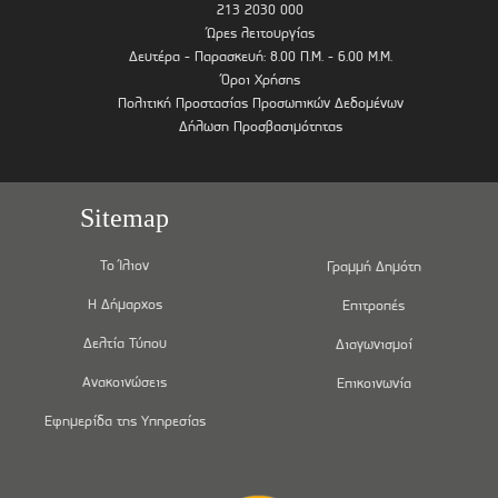
213 2030 000
Ώρες λειτουργίας
Δευτέρα - Παρασκευή: 8.00 Π.Μ. - 6.00 Μ.Μ.
Όροι Χρήσης
Πολιτική Προστασίας Προσωπικών Δεδομένων
Δήλωση Προσβασιμότητας
Sitemap
Το Ίλιον
Γραμμή Δημότη
Η Δήμαρχος
Επιτροπές
Δελτία Τύπου
Διαγωνισμοί
Ανακοινώσεις
Επικοινωνία
Εφημερίδα της Υπηρεσίας