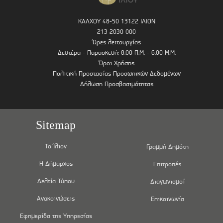
ΚΑΛΧΟΥ 48-50 13122 ΙΛΙΟΝ
213 2030 000
Ώρες λειτουργίας
Δευτέρα - Παρασκευή: 8.00 Π.Μ. - 6.00 Μ.Μ.
Όροι Χρήσης
Πολιτική Προστασίας Προσωπικών Δεδομένων
Δήλωση Προσβασιμότητας
Sitemap
Το Ίλιον
Γραμμή Δημότη
Η Δήμαρχος
Επιτροπές
Δελτία Τύπου
Διαγωνισμοί
Ανακοινώσεις
Επικοινωνία
Εφημερίδα της Υπηρεσίας