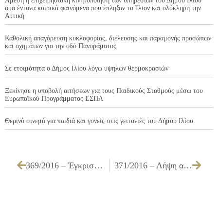
Άμεση η επιχειρησιακή κινητοποίηση των υπηρεσιών του Δήμου Ιλίου
στα έντονα καιρικά φαινόμενα που έπληξαν το Ίλιον και ολόκληρη την
Αττική
Καθολική απαγόρευση κυκλοφορίας, διέλευσης και παραμονής προσώπων
και οχημάτων για την οδό Πανοράματος
Σε ετοιμότητα ο Δήμος Ιλίου λόγω υψηλών θερμοκρασιών
Ξεκίνησε η υποβολή αιτήσεων για τους Παιδικούς Σταθμούς μέσω του
Ευρωπαϊκού Προγράμματος ΕΣΠΑ
Θερινό σινεμά για παιδιά και γονείς στις γειτονιές του Δήμου Ιλίου
369/2016 – Έγκριση τεχνικών προδιαγραφών για την ανάθεση υπηρεσιών «Επιμορφωτικές δράσεις Δήμου Ιλίου- Ανάθεση υπηρεσιών σκηνοθετικής υποστήριξης της θεατρικής σκηνής του Δήμου Ιλίου για την πραγματοποίηση θεατρικής παράστασης»
371/2016 – Λήψη απόφασης για την έγκριση του Πρακτικού Δημοπρασίας για την ανάδειξη αναδόχου κατασκευής του έργου «ΣΥΝΤΗΡΗΣΗ – ΕΠΕΚΤΑΣΗ –ΕΝΙΣΧΥΣΗ ΗΛΕΚΤΡΟΦΩΤΙΣΜΟΥ ΟΔΩΝ ΚΑΙ ΚΟΙΝΟΧΡΗΣΤΩΝ ΧΩΡΩΝ ΕΡΓ. Η1/16»