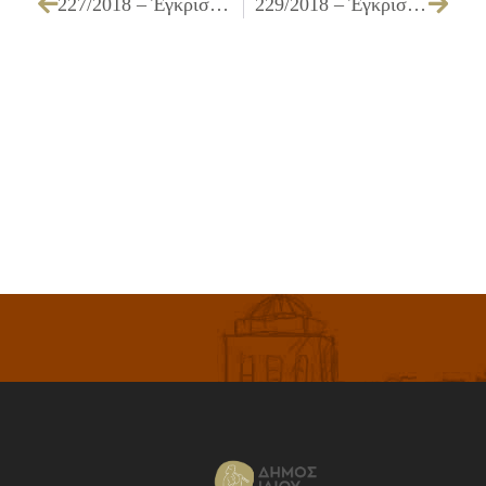
227/2018 – Έγκριση επιλεγμένων τίτλων για την προμήθεια βιβλίων για το Τμήμα Βιβλιοθηκών της Διεύθυνσης Πολιτισμού και για τη Διεύθυνση Προσχολικής Αγωγής του Δήμου Ιλίου για το έτος 2018
229/2018 – Έγκριση πρωτοκόλλων παραλαβής υπηρεσιών, σύμφωνα με το άρθρο 219 παρ. 5 του Ν. 4412/2016