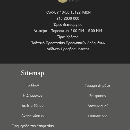
ΚΑΛΧΟΥ 48-50 13122 ΙΛΙΟΝ
213 2030 000
Ώρες λειτουργίας
Δευτέρα - Παρασκευή: 8.00 Π.Μ. - 6.00 Μ.Μ.
Όροι Χρήσης
Πολιτική Προστασίας Προσωπικών Δεδομένων
Δήλωση Προσβασιμότητας
Sitemap
Το Ίλιον
Γραμμή Δημότη
Η Δήμαρχος
Επιτροπές
Δελτία Τύπου
Διαγωνισμοί
Ανακοινώσεις
Επικοινωνία
Εφημερίδα της Υπηρεσίας