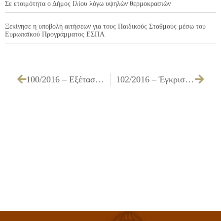
Σε ετοιμότητα ο Δήμος Ιλίου λόγω υψηλών θερμοκρασιών
Ξεκίνησε η υποβολή αιτήσεων για τους Παιδικούς Σταθμούς μέσω του
Ευρωπαϊκού Προγράμματος ΕΣΠΑ
100/2016 – Εξέταση ένστασης κατά των όρων διακήρυξης για τον διαγωνισμό «Προμήθεια πλαστικών σάκων απορριμμάτων»
102/2016 – Έγκριση τροποποιημένων τεχνικών προδιαγραφών και τροποποιημένων όρων διακήρυξης για την «Προμήθεια τροφίμων για τις ανάγκες των Παιδικών και Βρεφονηπιακών Σταθμών του Δήμου Ιλίου, μέχρι την συμβασιοποίηση του εν εξελίξει διαγωνισμού γάλακτος και τροφίμων»