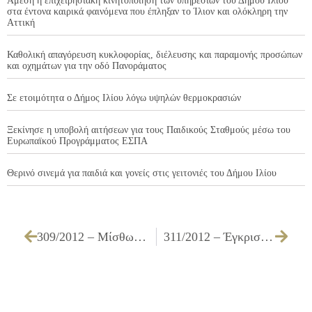
Άμεση η επιχειρησιακή κινητοποίηση των υπηρεσιών του Δήμου Ιλίου
στα έντονα καιρικά φαινόμενα που έπληξαν το Ίλιον και ολόκληρη την
Αττική
Καθολική απαγόρευση κυκλοφορίας, διέλευσης και παραμονής προσώπων
και οχημάτων για την οδό Πανοράματος
Σε ετοιμότητα ο Δήμος Ιλίου λόγω υψηλών θερμοκρασιών
Ξεκίνησε η υποβολή αιτήσεων για τους Παιδικούς Σταθμούς μέσω του
Ευρωπαϊκού Προγράμματος ΕΣΠΑ
Θερινό σινεμά για παιδιά και γονείς στις γειτονιές του Δήμου Ιλίου
309/2012 – Μίσθωση οικήματος
311/2012 – Έγκριση του 3ου Τελικού Τακτοποιητικού Ανακεφαλαιωτικού Πίνακα του έργου ΣΥΝΤΗΡΗΣΗ ΑΝΑΚΑΤΑΣΚΕΥΗ ΠΕΖΟΔΡΟΜΙΩΝ ΓΙΑ ΤΗ ΒΕΛΤΙΩΣΗ ΠΡΟΣΒΑΣΙΜΟΤΗΤΑΣ ΤΟΥΣ