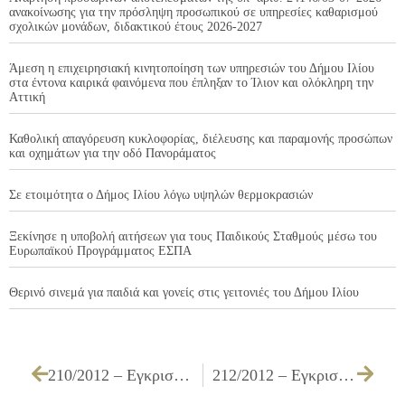
ανακοίνωσης για την πρόσληψη προσωπικού σε υπηρεσίες καθαρισμού
σχολικών μονάδων, διδακτικού έτους 2026-2027
Άμεση η επιχειρησιακή κινητοποίηση των υπηρεσιών του Δήμου Ιλίου
στα έντονα καιρικά φαινόμενα που έπληξαν το Ίλιον και ολόκληρη την
Αττική
Καθολική απαγόρευση κυκλοφορίας, διέλευσης και παραμονής προσώπων
και οχημάτων για την οδό Πανοράματος
Σε ετοιμότητα ο Δήμος Ιλίου λόγω υψηλών θερμοκρασιών
Ξεκίνησε η υποβολή αιτήσεων για τους Παιδικούς Σταθμούς μέσω του
Ευρωπαϊκού Προγράμματος ΕΣΠΑ
Θερινό σινεμά για παιδιά και γονείς στις γειτονιές του Δήμου Ιλίου
210/2012 – Εγκριση πίστωσης που αφορά τις «ΕΡΓΑΣΙΕΣ ΕΡΕΥΝΗΤΙΚΩΝ ΓΕΩΤΡΗΣΕΩΝ ΓΙΑ ΤΗΝ ΑΝΕΓΕΡΣΗ ΝΕΩΝ ΚΤΙΡΙΩΝ ΤΟΥ ΔΗΜΟΥ».
212/2012 – Εγκριση πίστωσης και τεχνικών προδιαγραφών της υπηρεσίας «Παραγωγή τηλεοπτικού ενημερωτικού μηνύματος για δράσεις της Κοινωνικής Υπηρεσίας».