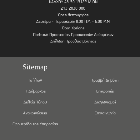
ΚΑΛΧΟΥ 48-50 13122 ΙΛΙΟΝ
213 2030 000
Ώρες λειτουργίας
Δευτέρα - Παρασκευή: 8.00 Π.Μ. - 6.00 Μ.Μ.
Όροι Χρήσης
Πολιτική Προστασίας Προσωπικών Δεδομένων
Δήλωση Προσβασιμότητας
Sitemap
Το Ίλιον
Γραμμή Δημότη
Η Δήμαρχος
Επιτροπές
Δελτία Τύπου
Διαγωνισμοί
Ανακοινώσεις
Επικοινωνία
Εφημερίδα της Υπηρεσίας