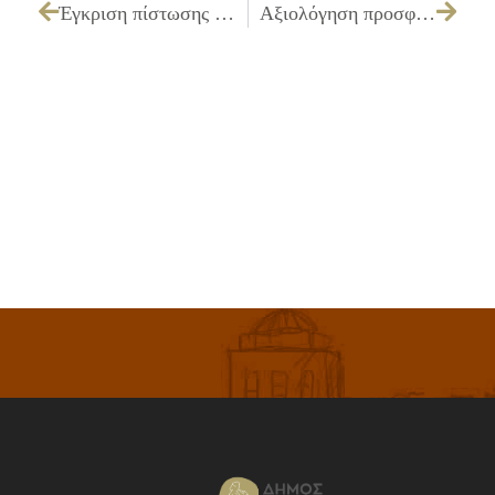
Έγκριση πίστωσης 3.000,00 € για χειρισμό – λειτουργία μηχανημάτων στο θέατρο για τους μήνες Μάιο – Ιούνιο – Ιούλιο και “Ίλια 2011”
Αξιολόγηση προσφορών για τις μεταφορές αθλουμένων σε αθλητικές δραστηριότητες του ΔΑΟ ΙΛΙΟΥ οικ.έτους 2011