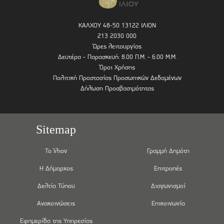
ΚΑΛΧΟΥ 48-50 13122 ΙΛΙΟΝ
213 2030 000
Ώρες λειτουργίας
Δευτέρα - Παρασκευή: 8.00 Π.Μ. - 6.00 Μ.Μ.
Όροι Χρήσης
Πολιτική Προστασίας Προσωπικών Δεδομένων
Δήλωση Προσβασιμότητας
Sitemap
Το Ίλιον
Γραμμή Δημότη
Η Δήμαρχος
Επιτροπές
Δελτία Τύπου
Διαγωνισμοί
Ανακοινώσεις
Επικοινωνία
Εφημερίδα της Υπηρεσίας