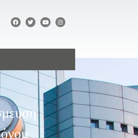
σμευση
λόγου