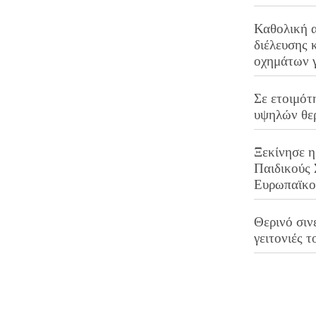
Καθολική 
διέλευσης 
οχημάτων 
Σε ετοιμότ
υψηλών θε
Ξεκίνησε η
Παιδικούς
Ευρωπαϊκ
Θερινό σινε
γειτονιές τ