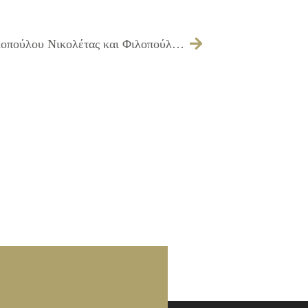
209/2016 – Εξέταση ένστασης των Φιλοπούλου Νικολέτας και Φιλοπούλου Παναγιώτας που αφορά τη μίσθωση οικήματος προς χρήση του για τη στέγαση του Α’ ΚΑΠΗ του Δήμου Ιλίου.