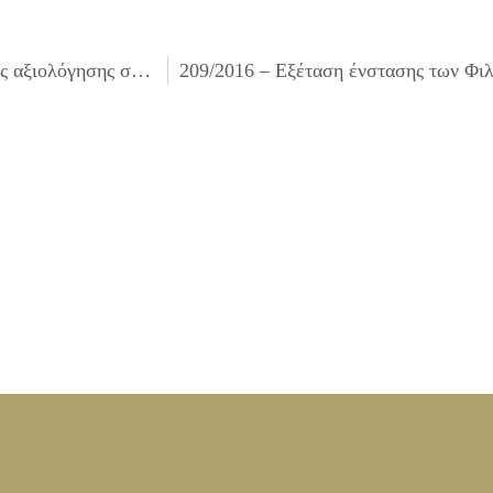
207/2016 – vΈγκριση εισηγητικού της αρμόδιας επιτροπής αξιολόγησης σχετικά με την «Προμήθεια ειδών απολυμαντικών και καθαριότητας για τις ανάγκες Υπηρεσιών και των Νομικών Προσώπων του Δήμου».