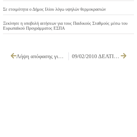
Σε ετοιμότητα ο Δήμος Ιλίου λόγω υψηλών θερμοκρασιών
Ξεκίνησε η υποβολή αιτήσεων για τους Παιδικούς Σταθμούς μέσω του
Ευρωπαϊκού Προγράμματος ΕΣΠΑ
Λήψη απόφασης για εξουσιοδότηση του δικηγόρου του Δήμου κ. Χαράλαμπου Μιχάλη, για παράσταση σε δικαστήριο
09/02/2010 ΔΕΛΤΙΟ ΤΥΠΟΥ ΓΙΑ ΤΗΝ ΣΥΜΜΕΤΟΧΗ ΤΟΥ ΔΗΜΟΥ ΣΤΗΝ ΗΜΕΡΙΔΑ ΜΕ ΘΕΜΑ ΤΗ ΦΡΟΝΤΙΔΑ ΤΩΝ ΚΟΙΝΩΝΙΚΑ ΕΥΠΑΘΩΝ ΟΜΑΔΩΝ