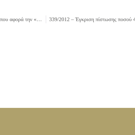
337/2012 – Έξέταση προσφορών και εισήγηση ανάθεσης που αφορά την «Ενοικίαση χημικής τουαλέτας»