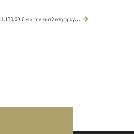
339/2012 – Έγκριση πίστωσης ποσού 41.130,00 € για την εκτέλεση προγραμματικής σύμβασης μεταξύ ΔΗΜΟΥ ΙΛΙΟΥ- ΔΗ.KE.Π.Α.Κ.Α – ΙΛΙΟΝ ΚΟΙΝΩΝΙΚΗ ΣΥΝ-ΕΡΓΑΣΙΑ ΚΟΙΝ.Σ.ΕΠ.