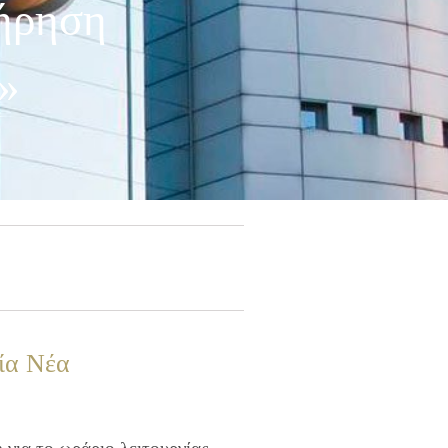
ήρηση
»
ία Νέα