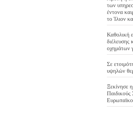
των υπηρεσ
έντονα και
το Ίλιον κ
Καθολική 
διέλευσης 
οχημάτων 
Σε ετοιμότ
υψηλών θε
Ξεκίνησε η
Παιδικούς
Ευρωπαϊκ