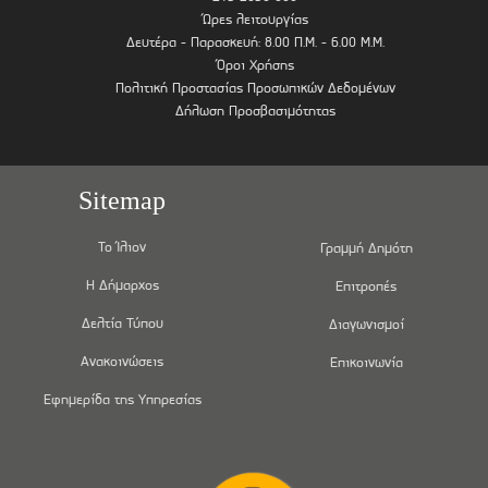
Ώρες λειτουργίας
Δευτέρα - Παρασκευή: 8.00 Π.Μ. - 6.00 Μ.Μ.
Όροι Χρήσης
Πολιτική Προστασίας Προσωπικών Δεδομένων
Δήλωση Προσβασιμότητας
Sitemap
Το Ίλιον
Γραμμή Δημότη
Η Δήμαρχος
Επιτροπές
Δελτία Τύπου
Διαγωνισμοί
Ανακοινώσεις
Επικοινωνία
Εφημερίδα της Υπηρεσίας