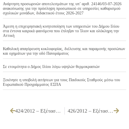
Ανάρτηση προσωρινών αποτελεσμάτων της υπ’ αριθ. 24146/03-07-2026
ανακοίνωσης για την πρόσληψη προσωπικού σε υπηρεσίες καθαρισμού
σχολικών μονάδων, διδακτικού έτους 2026-2027
Άμεση η επιχειρησιακή κινητοποίηση των υπηρεσιών του Δήμου Ιλίου
στα έντονα καιρικά φαινόμενα που έπληξαν το Ίλιον και ολόκληρη την
Αττική
Καθολική απαγόρευση κυκλοφορίας, διέλευσης και παραμονής προσώπων
και οχημάτων για την οδό Πανοράματος
Σε ετοιμότητα ο Δήμος Ιλίου λόγω υψηλών θερμοκρασιών
Ξεκίνησε η υποβολή αιτήσεων για τους Παιδικούς Σταθμούς μέσω του
Ευρωπαϊκού Προγράμματος ΕΣΠΑ
424/2012 – Εξέταση προσφορών και εισήγηση ανάθεσης που αφορά την «Συντήρηση – επισκευή δικύκλων»
426/2012 – Εξέταση προσφορών και εισήγηση ανάθεσης που αφορά την «Συντήρηση – επισκευή οργάνων τροφοδοσίας οχημάτων»