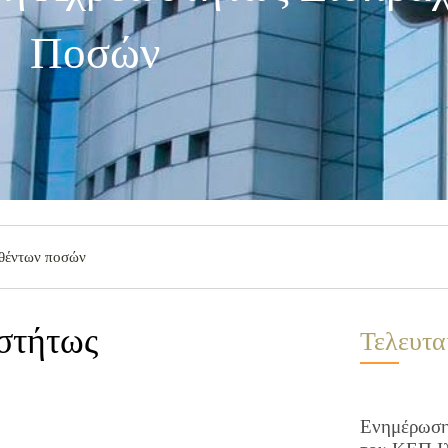
Ποσών
χθέντων ποσών
στήτως
Τελευτα
Ενημέρωση 