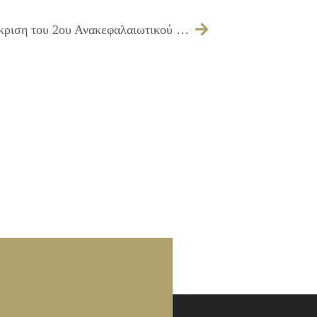
299/2014 – Λήψη απόφασης για την έγκριση του 2ου Ανακεφαλαιωτικού Πίνακα του έργου ΠΑΡΕΜΒΑΣΕΙΣ ΒΕΛΤΙΩΣΗΣ ΣΧΟΛΙΚΩΝ ΚΤΙΡΙΩΝ ΕΡΓ. Δ1/2013