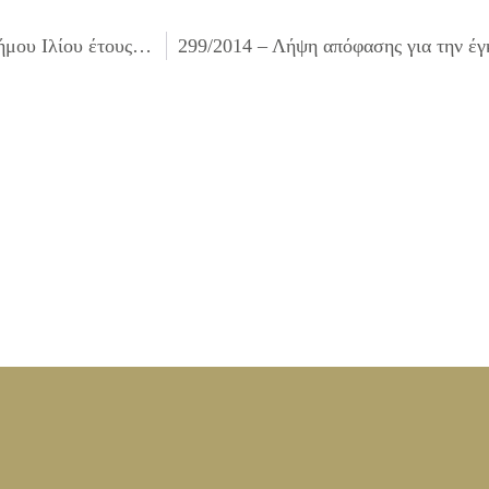
297/2014 – Επιχορήγηση Σωματείου Εργαζομένων του Δήμου Ιλίου έτους 2014