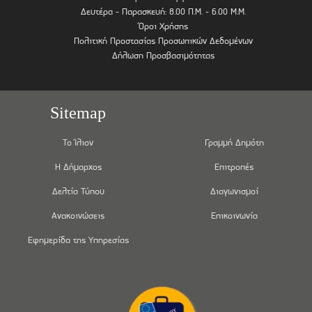
Δευτέρα - Παρασκευή: 8.00 Π.Μ. - 6.00 Μ.Μ.
Όροι Χρήσης
Πολιτική Προστασίας Προσωπικών Δεδομένων
Δήλωση Προσβασιμότητας
Sitemap
Το Ίλιον
Γραμμή Δημότη
Η Δήμαρχος
Επιτροπές
Δελτία Τύπου
Διαγωνισμοί
Ανακοινώσεις
Επικοινωνία
Εφημερίδα της Υπηρεσίας