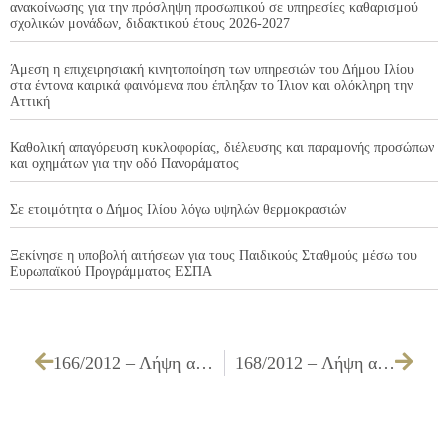
ανακοίνωσης για την πρόσληψη προσωπικού σε υπηρεσίες καθαρισμού
σχολικών μονάδων, διδακτικού έτους 2026-2027
Άμεση η επιχειρησιακή κινητοποίηση των υπηρεσιών του Δήμου Ιλίου
στα έντονα καιρικά φαινόμενα που έπληξαν το Ίλιον και ολόκληρη την
Αττική
Καθολική απαγόρευση κυκλοφορίας, διέλευσης και παραμονής προσώπων
και οχημάτων για την οδό Πανοράματος
Σε ετοιμότητα ο Δήμος Ιλίου λόγω υψηλών θερμοκρασιών
Ξεκίνησε η υποβολή αιτήσεων για τους Παιδικούς Σταθμούς μέσω του
Ευρωπαϊκού Προγράμματος ΕΣΠΑ
166/2012 – Λήψη απόφασης για την εκτέλεση της εργασίας «Συντήρηση & επισκευή μεταφορικών μέσων»
168/2012 – Λήψη απόφασης για τη χορήγηση πραράτασης προθεσμίας εκτέλεσης του υποέργου 1: «Κατασκευή Βρεφονηπιακού Σταθμού στο Ο.Τ. 740» στο πλαίσιο της Πράξης με τίτλο: «ΚΑΤΑΣΚΕΥΗ ΒΡΕΦΟΝΗΠΙΑΚΟΥ ΣΤΑΘΜΟΥ ΣΤΟ Ο.Τ. 740 ΤΟΥ ΔΗΜΟΥ ΙΛΙΟΥ