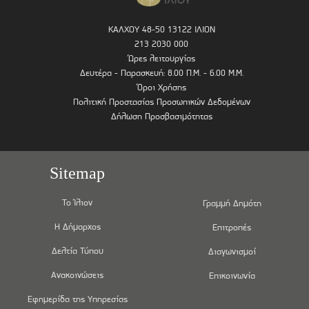
ΚΑΛΧΟΥ 48-50 13122 ΙΛΙΟΝ
213 2030 000
Ώρες λειτουργίας
Δευτέρα - Παρασκευή: 8.00 Π.Μ. - 6.00 Μ.Μ.
Όροι Χρήσης
Πολιτική Προστασίας Προσωπικών Δεδομένων
Δήλωση Προσβασιμότητας
Sitemap
Το Ίλιον
Γραμμή Δημότη
Η Δήμαρχος
Επιτροπές
Δελτία Τύπου
Διαγωνισμοί
Ανακοινώσεις
Επικοινωνία
Εφημερίδα της Υπηρεσίας