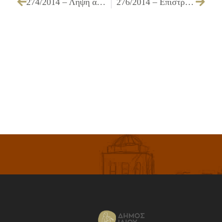
274/2014 – Λήψη απόφασης για την επιβολή τέλους χρήσης κοινοχρήστου χώρου κουβουκλίου περιπτέρων
276/2014 – Επιστροφή ποσού 94,23 € με συμψηφισμό στα δημοτικά τέλη, μέσω του λογαριασμού της ΔΕΗ με αρ.παροχής 1 17747344-01 1 (διαμερίσματος α΄ ορόφου επί της οδού Ιδομενέως 5 ιδιοκτησίας κ. ΜΥΛΩΝΑ ΔΗΜΗΤΡΙΟΥ ΤΟΥ ΕΛΕΥΘΕΡΙΟΥ), ως αχρεωστήτως εισπραχθέντος από το δήμο μας, κατόπιν της υπ’αριθμ. 46588/11-8-2014 σχετικής αίτησης