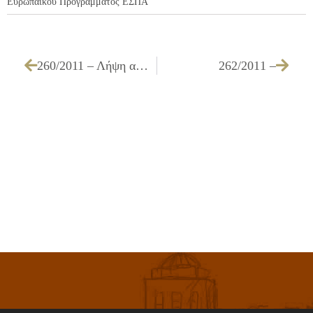
Ευρωπαϊκού Προγράμματος ΕΣΠΑ
260/2011 – Λήψη απόφασης για συμμετοχή του Δήμου μας στην πρόσκληση 28 του ΕΠ ψηφιακή σύγκλιση για το έργο ΒΕΛΤΙΩΣΗ ΥΠΟΔΟΜΩΝ ΕΞΥΠΗΡΕΤΗΣΗΣ ΤΟΥ ΠΟΛΙΤΗ ΣΤΟ ΔΗΜΟ ΙΛΙΟΥ
262/2011 –