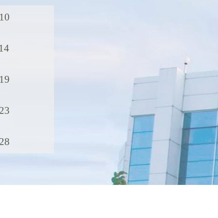
010
14
019
023
028