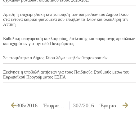
σχολικών μονάδων, διδακτικού έτους 2026-2027
Άμεση η επιχειρησιακή κινητοποίηση των υπηρεσιών του Δήμου Ιλίου
στα έντονα καιρικά φαινόμενα που έπληξαν το Ίλιον και ολόκληρη την
Αττική
Καθολική απαγόρευση κυκλοφορίας, διέλευσης και παραμονής προσώπων
και οχημάτων για την οδό Πανοράματος
Σε ετοιμότητα ο Δήμος Ιλίου λόγω υψηλών θερμοκρασιών
Ξεκίνησε η υποβολή αιτήσεων για τους Παιδικούς Σταθμούς μέσω του
Ευρωπαϊκού Προγράμματος ΕΣΠΑ
305/2016 – Έκφραση σύμφωνης γνώμης για ορισμό μέλους στο Διοικητικό Συμβούλιο του Φορέα Διαχείρισης Μητροπολιτικού Πάρκου Περιβαλλοντικών και Εκπαιδευτικών Δραστηριοτήτων και Ανάπτυξης Κοινωνικής Οικονομίας «Αντώνης Τρίτσης»
307/2016 – Έγκριση διενέργειας, τεχνικών προδιαγραφών, διάθεσης ποσού 372,00 € συμπεριλαμβανομένου ΦΠΑ 24% και καθορισμός τρόπου εκτέλεσης για την υπηρεσία «Αφηγηματική παράσταση και εικαστικό εργαστήρι στο Καλλιτεχνικό Καφενείο του Δήμου Ιλίου στις 08.10.2016»