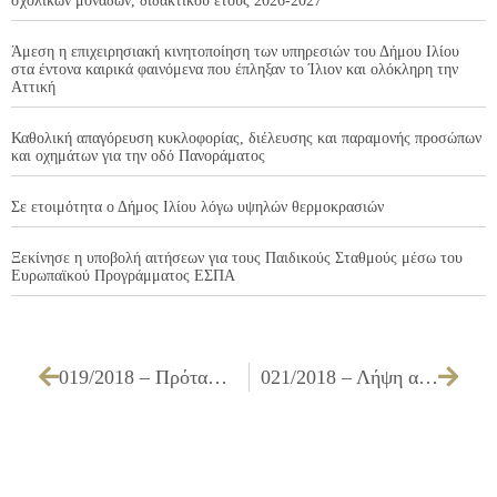
σχολικών μονάδων, διδακτικού έτους 2026-2027
Άμεση η επιχειρησιακή κινητοποίηση των υπηρεσιών του Δήμου Ιλίου
στα έντονα καιρικά φαινόμενα που έπληξαν το Ίλιον και ολόκληρη την
Αττική
Καθολική απαγόρευση κυκλοφορίας, διέλευσης και παραμονής προσώπων
και οχημάτων για την οδό Πανοράματος
Σε ετοιμότητα ο Δήμος Ιλίου λόγω υψηλών θερμοκρασιών
Ξεκίνησε η υποβολή αιτήσεων για τους Παιδικούς Σταθμούς μέσω του
Ευρωπαϊκού Προγράμματος ΕΣΠΑ
019/2018 – Πρόταση τροποποίησης σχεδίου για την έγκριση ως πεζόδρομου του τμήματος της μη εγκεκριμένης οδού Κισσάμου στο Ο.Τ. 1109 περιοχής ΜΙΧΕΛΗ
021/2018 – Λήψη απόφασης για προσωρινή αφαίρεση άδειας του καταστήματος ΜΑΖΙΚΗΣ ΕΣΤΙΑΣΗΣ ΠΑΡΑΣΚΕΥΗΣ ΚΑΙ ΔΙΑΘΕΣΗΣ ΠΛΗΡΟΥΣ ΓΕΥΜΑΤΟΣ – ΑΝΑΨΥΧΗΣ ιδιοκτησίας Μουτσόπουλου Αντωνίου, επί των οδών Ρήγα Φεραίου 8 & Μαυροκορδάτου 16, στο Ίλιον, λόγω παραβάσεων των όρων λειτουργίας μουσικής