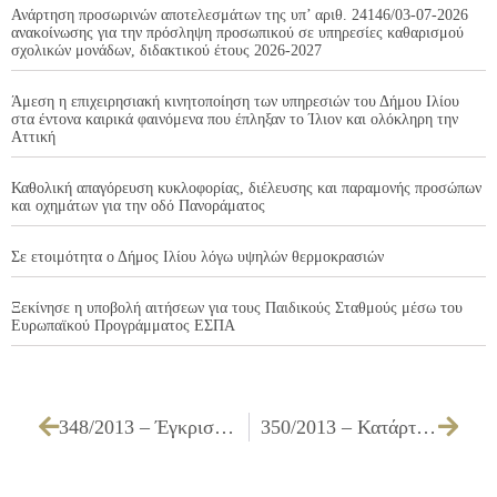
Ανάρτηση προσωρινών αποτελεσμάτων της υπ’ αριθ. 24146/03-07-2026
ανακοίνωσης για την πρόσληψη προσωπικού σε υπηρεσίες καθαρισμού
σχολικών μονάδων, διδακτικού έτους 2026-2027
Άμεση η επιχειρησιακή κινητοποίηση των υπηρεσιών του Δήμου Ιλίου
στα έντονα καιρικά φαινόμενα που έπληξαν το Ίλιον και ολόκληρη την
Αττική
Καθολική απαγόρευση κυκλοφορίας, διέλευσης και παραμονής προσώπων
και οχημάτων για την οδό Πανοράματος
Σε ετοιμότητα ο Δήμος Ιλίου λόγω υψηλών θερμοκρασιών
Ξεκίνησε η υποβολή αιτήσεων για τους Παιδικούς Σταθμούς μέσω του
Ευρωπαϊκού Προγράμματος ΕΣΠΑ
348/2013 – Έγκριση πρακτικού δημοπρασίας του διαγωνισμού για την «Προμήθεια ειδών τροφίμων για την λειτουργία του Κοινωνικού Παντοπωλείου του Δήμου Ιλίου για τα είδη Α’ ομάδας (έλαια) και Γ’ ομάδας (είδη κρεοπωλείου)»
350/2013 – Κατάρτιση όρων δημοπρασίας μίσθωσης οικήματος για τη στέγαση του Ζ’ ΚΑΠΗ του Δήμου Ιλίου