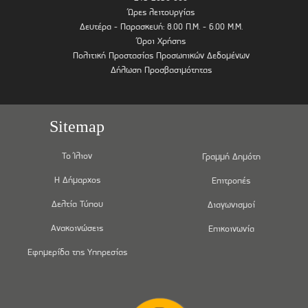
Ώρες λειτουργίας
Δευτέρα - Παρασκευή: 8.00 Π.Μ. - 6.00 Μ.Μ.
Όροι Χρήσης
Πολιτική Προστασίας Προσωπικών Δεδομένων
Δήλωση Προσβασιμότητας
Sitemap
Το Ίλιον
Γραμμή Δημότη
Η Δήμαρχος
Επιτροπές
Δελτία Τύπου
Διαγωνισμοί
Ανακοινώσεις
Επικοινωνία
Εφημερίδα της Υπηρεσίας