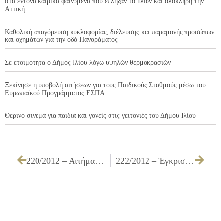
στα έντονα καιρικά φαινόμενα που έπληξαν το Ίλιον και ολόκληρη την
Αττική
Καθολική απαγόρευση κυκλοφορίας, διέλευσης και παραμονής προσώπων
και οχημάτων για την οδό Πανοράματος
Σε ετοιμότητα ο Δήμος Ιλίου λόγω υψηλών θερμοκρασιών
Ξεκίνησε η υποβολή αιτήσεων για τους Παιδικούς Σταθμούς μέσω του
Ευρωπαϊκού Προγράμματος ΕΣΠΑ
Θερινό σινεμά για παιδιά και γονείς στις γειτονιές του Δήμου Ιλίου
220/2012 – Αιτήματα για σύναψη συμβάσεων μίσθωσης έργου
222/2012 – Έγκριση του 1ου Ανακεφαλαιωτικού Πίνακα και 1ου ΠΚΤΜΝΕ του έργου ΔΙΑΜΟΡΦΩΣΗ ΔΙΑΝΟΙΧΘΕΝΤΩΝ ΟΔΩΝ ΕΡΓ. Α2/12