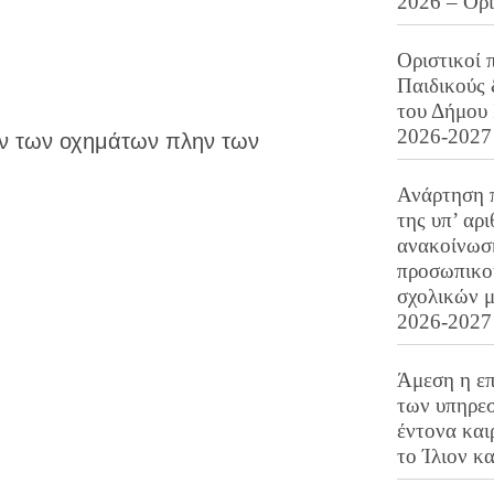
2026 – Ορ
Οριστικοί 
Παιδικούς
του Δήμου 
2026-2027
 των οχημάτων πλην των
Ανάρτηση 
της υπ’ αρ
ανακοίνωσ
προσωπικού
σχολικών μ
2026-2027
Άμεση η επ
των υπηρεσ
έντονα και
το Ίλιον κ