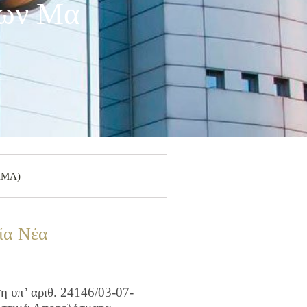
μων Μα
(ΑΜΑ)
ία Νέα
 υπ’ αριθ. 24146/03-07-