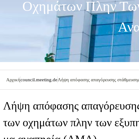
Οχημάτων Πλην Τω
Αν
Αρχική
council.meeting.de
Λήψη απόφασης απαγόρευσης στάθμευσης
Λήψη απόφασης απαγόρευσης
των οχημάτων πλην των εξυπ