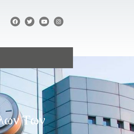
λων Των