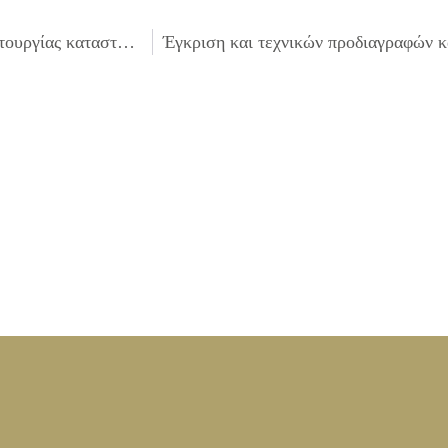
Λήψη απόφασης για αντικατάσταση άδειας ίδρυσης & λειτουργίας καταστημάτων υγειονομικού ενδιαφέροντος