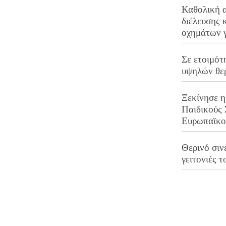
Καθολική 
διέλευσης 
οχημάτων 
Σε ετοιμότ
υψηλών θε
Ξεκίνησε η
Παιδικούς
Ευρωπαϊκ
Θερινό σινε
γειτονιές τ