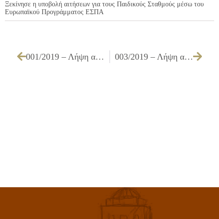
Ξεκίνησε η υποβολή αιτήσεων για τους Παιδικούς Σταθμούς μέσω του
Ευρωπαϊκού Προγράμματος ΕΣΠΑ
001/2019 – Λήψη απόφασης τροποποίησης της μελέτης της Λεωφ. Αγ. Νικολάου η οποία είχε εγκριθεί με την υπ’ αριθμ. 248/2017 Α.Δ.Σ. «ως προς την ενσωμάτωση λωρίδας όδευσης τυφλών και στο ανατολικό πεζοδρόμιο της οδού»
003/2019 – Λήψη απόφασης για κατάργηση κενωθέντος περιπτέρου του Δήμου Ιλίου