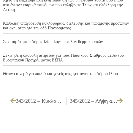
Άμεση η επιχειρησιακή κινητοποίηση των υπηρεσιών του Δήμου Ιλίου
στα έντονα καιρικά φαινόμενα που έπληξαν το Ίλιον και ολόκληρη την
Αττική
Καθολική απαγόρευση κυκλοφορίας, διέλευσης και παραμονής προσώπων
και οχημάτων για την οδό Πανοράματος
Σε ετοιμότητα ο Δήμος Ιλίου λόγω υψηλών θερμοκρασιών
Ξεκίνησε η υποβολή αιτήσεων για τους Παιδικούς Σταθμούς μέσω του
Ευρωπαϊκού Προγράμματος ΕΣΠΑ
Θερινό σινεμά για παιδιά και γονείς στις γειτονιές του Δήμου Ιλίου
343/2012 – Κυκλοφοριακές ρυθμίσεις στην περιοχή του Άλσους και στο Εμπορικό Κέντρο Δήμου Ιλίου
345/2012 – Λήψη απόφασης απαγόρευσης στάθμευσης όλων των οχημάτων πλην του εξυπηρετούντα ατόμου με αναπηρία (Α.με.Α.)