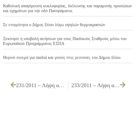
Καθολική απαγόρευση κυκλοφορίας, διέλευσης και παραμονής προσώπων
και οχημάτων για την οδό Πανοράματος
Σε ετοιμότητα ο Δήμος Ιλίου λόγω υψηλών θερμοκρασιών
Ξεκίνησε η υποβολή αιτήσεων για τους Παιδικούς Σταθμούς μέσω του
Ευρωπαϊκού Προγράμματος ΕΣΠΑ
Θερινό σινεμά για παιδιά και γονείς στις γειτονιές του Δήμου Ιλίου
231/2011 – Λήψη απόφασης για την έγκριση της υπ’ αριθμ. ΟΙΚ 4/2011 μελέτης και του τρόπου εκτέλεσης του έργου ΣΥΝΤΗΡΗΣΗ ΚΤΙΡΙΟΥ ΓΙΑ ΤΗ ΣΤΕΓΑΣΗ ΤΟΥ ΚΕΝΤΡΟΥ ΘΕΡΑΠΕΙΑΣ ΕΞΑΡΤΗΜΕΝΩΝ ΑΤΟΜΩΝ
233/2011 – Λήψη απόφασης για απαγόρευση στάσης και στάθμευσης όλων των οχημάτων επί της οδού Αλαμάνας από την οδό Α. Παπανδρέου έως την οδό Μεσσηνίας Ο.Τ. 565-564 (εξαιρούνται οι υδροφόρες του Δήμου)