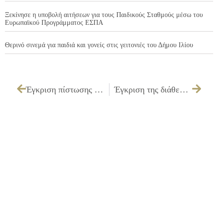
Ξεκίνησε η υποβολή αιτήσεων για τους Παιδικούς Σταθμούς μέσω του
Ευρωπαϊκού Προγράμματος ΕΣΠΑ
Θερινό σινεμά για παιδιά και γονείς στις γειτονιές του Δήμου Ιλίου
Έγκριση πίστωσης ποσού 4.797,00€ με Φ.Π.Α. για τη θεατρική παράσταση «ΤΑ ΣΗΜΑΔΙΑ ΤΟΥ ΚΑΙΝ» στο θέατρο «ΜΕΛΙΝΑ ΜΕΡΚΟΥΡΗ» του ΔΗ.ΚΕ.Π.Α. του Δήμου Ιλίου
Έγκριση της διάθεσης πίστωσης ποσού 7.100,00€ με ΦΠΑ για την υπηρεσία επιμορφωτή διακόσμησης