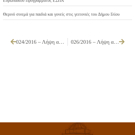
Ευρωπαϊκού Προγράμματος ΕΣΠΑ
Θερινό σινεμά για παιδιά και γονείς στις γειτονιές του Δήμου Ιλίου
024/2016 – Λήψη απόφασης για τη χορήγηση 3ης παράτασης προθεσμίας εκτέλεσης του έργου ΓΕΝΙΚΗ ΣΥΝΤΗΡΗΣΗ ΣΧΟΛΙΚΩΝ ΚΤΙΡΙΩΝ
026/2016 – Λήψη απόφασης για έγκριση του 3ου Τελικού ΑΠΕ του έργου ΔΗΜΙΟΥΡΓΙΑ ΠΡΑΣΙΝΗΣ ΔΙΑΔΡΟΜΗΣ ΑΠΟ ΤΟ ΠΑΡΚΟ ΠΕΡΙΒΑΛΛΟΝΤΙΚΗΣ ΕΥΑΙΣΘΗΤΟΠΟΙΗΣΗΣ «ΑΝΤΩΝΗΣ ΤΡΙΤΣΗΣ» ΠΡΟΣ ΤΟ ΕΜΠΟΡΙΚΟ – ΔΙΟΙΚΗΤΙΚΟ ΚΕΝΤΡΟ ΤΟΥ ΔΗΜΟΥ ΜΕ ΑΝΑΠΛΑΣΗ ΑΣΤΙΚΟΥ ΧΩΡΟΥ – ΚΑΤΑΣΚΕΥΗ ΠΟΔΗΛΑΤΟΔΡΟΜΟΥ ΚΑΙ ΔΗΜΙΟΥΡΓΙΑ ΥΠΑΙΘΡΙΟΥ ΔΗΜΟΤΙΚΟΥ ΧΩΡΟΥ ΣΤΑΘΜΕΥΣΗΣ ΑΥΤΟΚΙΝΗΤΩΝ