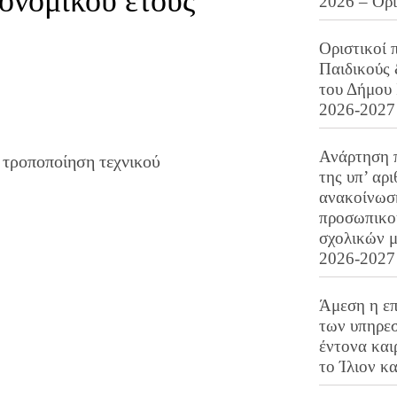
ονομικού έτους
2026 – Ορ
Οριστικοί 
Παιδικούς
του Δήμου 
2026-2027
Ανάρτηση 
τροποποίηση τεχνικού
της υπ’ αρ
ανακοίνωσ
προσωπικού
σχολικών μ
2026-2027
Άμεση η επ
των υπηρεσ
έντονα και
το Ίλιον κ