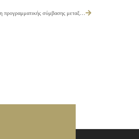
259/2012 – Λήψη απόφασης για σύναψη προγραμματικής σύμβασης μεταξύ ΔΗΜΟΥ ΙΛΙΟΥ – ΔΗ.ΚΕ.Π.Α.Κ.Α – ΙΛΙΟΝ ΚΟΙΝΩΝΙΚΗ ΣΥΝ-ΕΡΓΑΣΙΑ ΚΟΙΝ.Σ.ΕΠ.