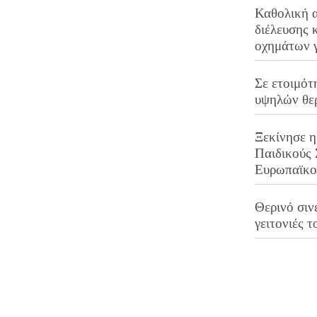
Καθολική 
διέλευσης 
οχημάτων 
Σε ετοιμότ
υψηλών θε
Ξεκίνησε η
Παιδικούς
Ευρωπαϊκ
Θερινό σινε
γειτονιές τ