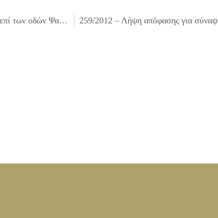
257/2012 – Συζήτηση για την κεραία κινητής τηλεφωνίας επί των οδών Ψαρρού & Γαργαλιάνων