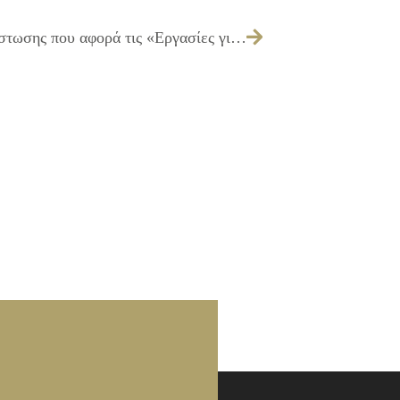
111/2014 – Έγκριση διενέργειας και πίστωσης που αφορά τις «Εργασίες για την έκδοση αφισών, πανό για τις εκδηλώσεις του Δήμου Ιλίου»