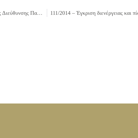
109/2014 – Λήψη απόφασης για την ένταξη Τμημάτων της Διεύθυνσης Παιδικών και Βρεφονηπιακών Σταθμών στη δράση “Εναρμόνιση Οικογενειακής και Eπαγγελματικής Zωής”, εξουσιοδότηση εκπροσώπου, για την υποβολή της αίτησης ένταξης του Δήμου Ιλίου στη δράση αυτή