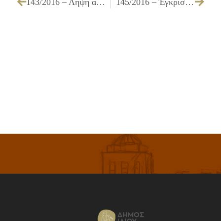
143/2016 – Λήψη απόφασης για τον έλεγχο των επικαιροποιημένων δικαιολογητικών συμμετοχής του μειοδότη του έργου : «ΕΡΓΑΣΙΕΣ ΑΝΑΚΑΤΑΣΚΕΥΗΣ ΓΗΠΕΔΟΥ ΜΠΑΣΚΕΤ ΣΤΟ Ο.Τ. 2166Α ΕΡΓ. Ζ5/15».
145/2016 – Έγκριση δαπανών και απαλλαγή υπολόγου εντάλματος προπληρωμής 192/2016 ποσού 3.000,00 € .