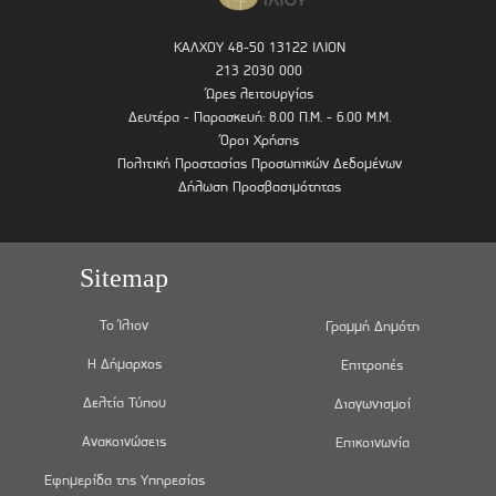
ΚΑΛΧΟΥ 48-50 13122 ΙΛΙΟΝ
213 2030 000
Ώρες λειτουργίας
Δευτέρα - Παρασκευή: 8.00 Π.Μ. - 6.00 Μ.Μ.
Όροι Χρήσης
Πολιτική Προστασίας Προσωπικών Δεδομένων
Δήλωση Προσβασιμότητας
Sitemap
Το Ίλιον
Γραμμή Δημότη
Η Δήμαρχος
Επιτροπές
Δελτία Τύπου
Διαγωνισμοί
Ανακοινώσεις
Επικοινωνία
Εφημερίδα της Υπηρεσίας