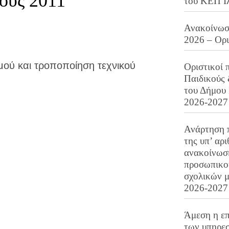
ους 2011
του ΚΕΠ Ι
Ανακοίνωση
2026 – Ορ
ύ και τροποποίηση τεχνικού
Οριστικοί 
Παιδικούς
του Δήμου 
2026-2027
Ανάρτηση 
της υπ’ αρ
ανακοίνωσ
προσωπικού
σχολικών μ
2026-2027
Άμεση η επ
των υπηρεσ