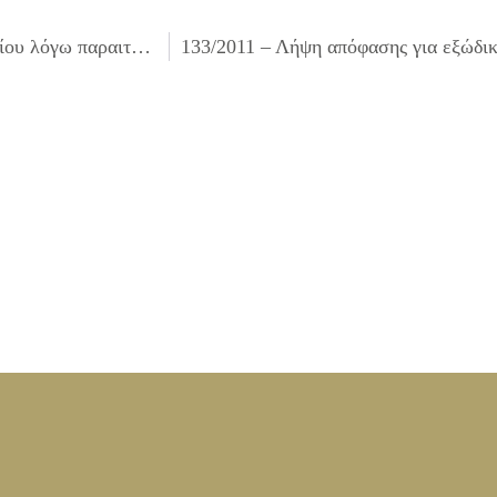
131/2011 – Εκλογή νέου Γραμματέα Δημοτικού Συμβουλίου λόγω παραιτήσεως της Γραμματέας Δημοτικού Συμβουλίου