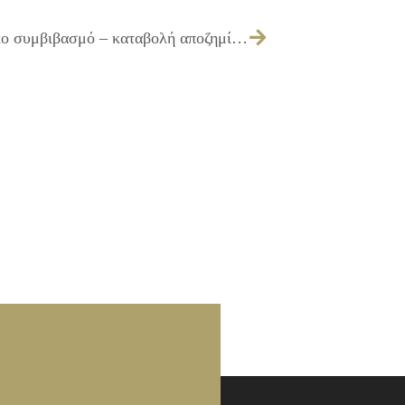
133/2011 – Λήψη απόφασης για εξώδικο συμβιβασμό – καταβολή αποζημίωσης σε Παναγιώτη Ρουσσάκη