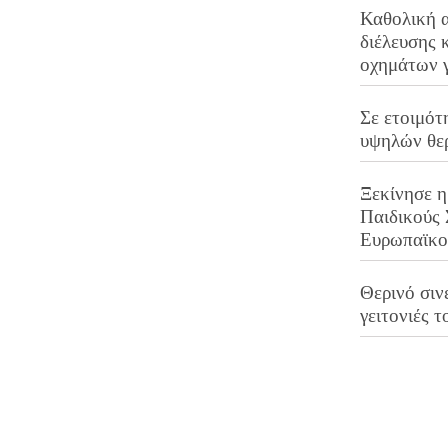
Καθολική 
διέλευσης 
οχημάτων 
Σε ετοιμότ
υψηλών θε
Ξεκίνησε η
Παιδικούς
Ευρωπαϊκ
Θερινό σινε
γειτονιές τ