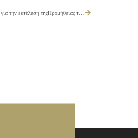
354/2011 – Απόφαση για την εκτέλεση για την εκτέλεση τηςΠρομήθειας τροφίμων για τα Χριστούγεννα για τις άπορεςοικογένειες (διατακτικές)