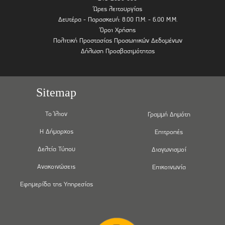
Ώρες λειτουργίας
Δευτέρα - Παρασκευή: 8.00 Π.Μ. - 6.00 Μ.Μ.
Όροι Χρήσης
Πολιτική Προστασίας Προσωπικών Δεδομένων
Δήλωση Προσβασιμότητας
Sitemap
Το Ίλιον
Γραμμή Δημότη
Η Δήμαρχος
Επιτροπές
Δελτία Τύπου
Διαγωνισμοί
Ανακοινώσεις
Επικοινωνία
Εφημερίδα της Υπηρεσίας