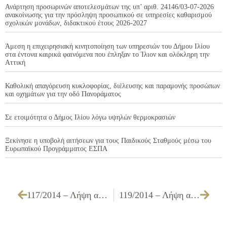
Ανάρτηση προσωρινών αποτελεσμάτων της υπ’ αριθ. 24146/03-07-2026
ανακοίνωσης για την πρόσληψη προσωπικού σε υπηρεσίες καθαρισμού
σχολικών μονάδων, διδακτικού έτους 2026-2027
Άμεση η επιχειρησιακή κινητοποίηση των υπηρεσιών του Δήμου Ιλίου
στα έντονα καιρικά φαινόμενα που έπληξαν το Ίλιον και ολόκληρη την
Αττική
Καθολική απαγόρευση κυκλοφορίας, διέλευσης και παραμονής προσώπων
και οχημάτων για την οδό Πανοράματος
Σε ετοιμότητα ο Δήμος Ιλίου λόγω υψηλών θερμοκρασιών
Ξεκίνησε η υποβολή αιτήσεων για τους Παιδικούς Σταθμούς μέσω του
Ευρωπαϊκού Προγράμματος ΕΣΠΑ
117/2014 – Λήψη απόφασης για χορήγηση – ανανέωση αδείας λειτουργίας μουσικής καταστημάτων υγειονομικού ενδιαφέροντος
119/2014 – Λήψη απόφασης για χορηγήσεις προεγκρίσεων ίδρυσης καταστημάτων υγειονομικού ενδιαφέροντος