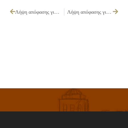
Λήψη απόφασης για χορήγηση – ανανέωση άδειας λειτουργίας μουσικής εντός καταστημάτων υγειονομικού ενδιαφέροντος για το έτος 2010.
Λήψη απόφασης για την έγκριση Πρακτικού Δημοπρασίας του έργου «ΚΑΤΑΣΚΕΥΗ ΜΙΚΡΩΝ ΤΜΗΜΑΤΩΝ ΑΓΩΓΩΝ ΟΜΒΡΙΩΝ ΚΑΙ ΦΡΕΑΤΙΩΝ ΥΔΡΟΣΥΛΛΟΓΗΣ ΣΕ ΔΙΑΦΟΡΟΥΣ ΔΡΟΜΟΥΣ ΤΟΥ ΔΗΜΟΥ ΕΡΓΟΛΑΒΙΑΣ Γ1/09»